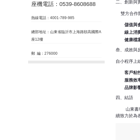
二、創新與
座機電話：0539-8608688
    雙方
熱線電話：4001-789-985
儲值與
總部地址：山東省臨沂市上海路頤高國際A
線上消
座12樓
健康檔
叁、成效與
郵 編：276000
自小程序上
客戶粘
服務效
品牌影
四、結語
      
續致力於為