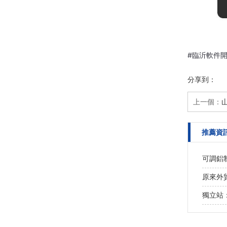
#
臨沂軟件開
分享到：
上一個：
推薦資
可調鋁
原來外
獨立站