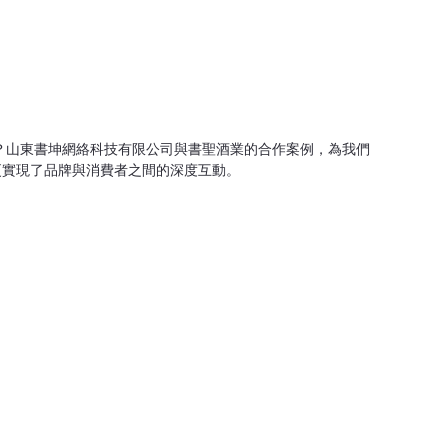
渠道？山東書坤網絡科技有限公司與書聖酒業的合作案例，為我們
更實現了品牌與消費者之間的深度互動。
底蘊。然而，面對日益激烈的市場競爭和消費者購買習慣的變化，
，成為書聖酒業理想的合作夥伴。雙方經過深入討論，決定共同開