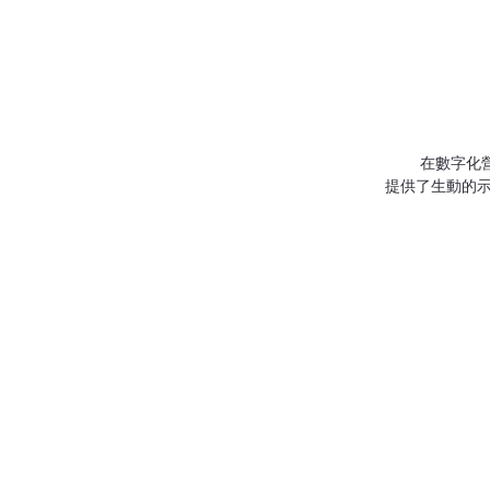
       
提供了生動的
一、背景與挑
       
書聖酒業意識
二、合作與創新
       
發一款專注於
這款小程序具
個性化推