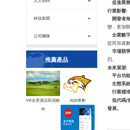
人才招聘
促進業務
行業影響:
科技新聞
開發者角
變，更加
企業數字
公司團隊
從而加速
市場競爭
推薦產品
烈。
未來展望:
平台功能
生態系統
行業標准
低代碼/
VR全景酒店民宿軟
AI詢單豹
發展。
件